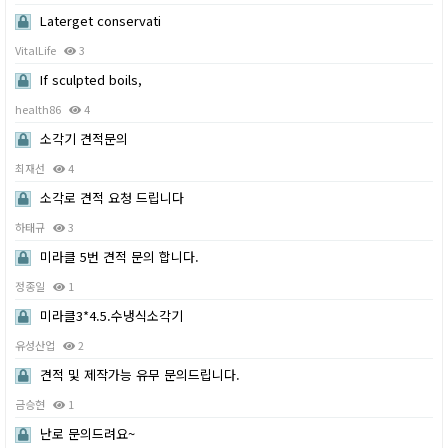
Laterget conservati
VitalLife
3
If sculpted boils,
health86
4
소각기 견적문의
최재선
4
소각로 견적 요청 드립니다
하태규
3
미라클 5번 견적 문의 합니다.
정종일
1
미라클3*4.5.수냉식소각기
유성산업
2
견적 및 제작가능 유무 문의드립니다.
금승현
1
난로 문의드려요~