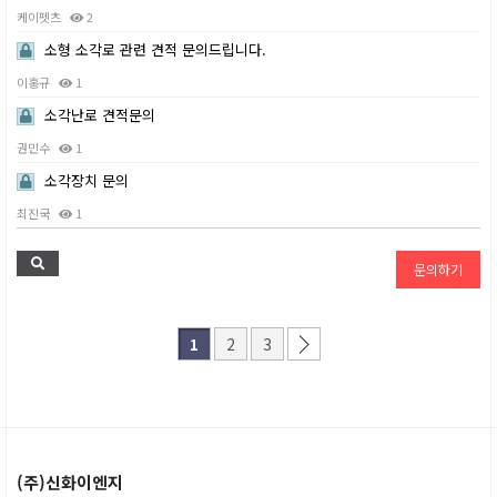
케이펫츠
2
소형 소각로 관련 견적 문의드립니다.
이홍규
1
소각난로 견적문의
권민수
1
소각장치 문의
최진국
1
문의하기
2
3
1
(주)신화이엔지