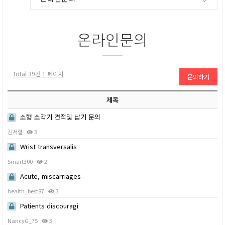
온라인문의
Total 39건
1 페이지
문의하기
제목
소형 소각기 견적및 납기 문의
김서렬
3
Wrist transversalis
Smart300
2
Acute, miscarriages
health_best87
3
Patients discouragi
NancyG_75
3