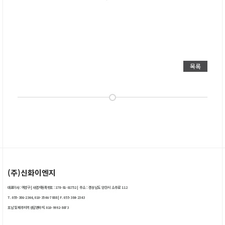
목록
(주)신화이엔지
대표이사 : 여성구
|
사업자등록번호 : 178-81-01752
|
주소 : 경상남도 양산시 소주로 112
T. 055-386-2344, 010-3546-7888
|
F. 055-384-2343
호남 및 제주지역 상담연락처. 010-9992-8073